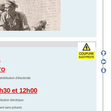
É
TO
stribution d'électricité
:
8h30 et 12h00
tribution électrique
ment sans préavis.