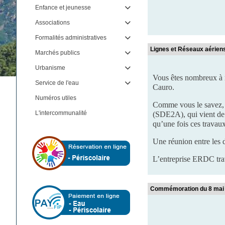
Enfance et jeunesse

Associations

Formalités administratives

Lignes et Réseaux aérien
Marchés publics

Urbanisme

Vous êtes nombreux à n
Service de l'eau

Cauro.
Numéros utiles
Comme vous le savez, 
L'intercommunalité
(SDE2A), qui vient de r
qu’une fois ces travau
Une réunion entre les 
L’entreprise ERDC trav
Commémoration du 8 mai