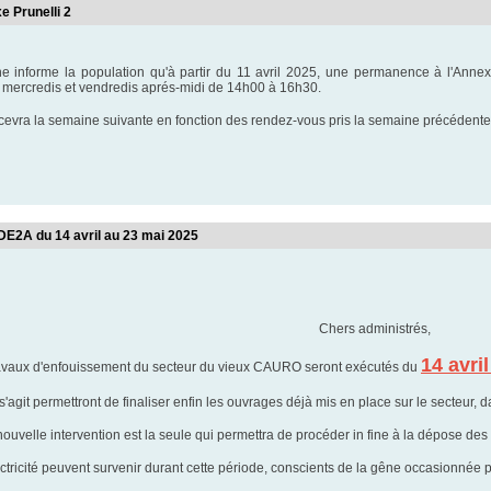
 Prunelli 2
 informe la population qu'à partir du 11 avril 2025, une permanence à l'Annex
 mercredis et vendredis aprés-midi de 14h00 à 16h30.
cevra la semaine suivante en fonction des rendez-vous pris la semaine précéden
rci de
DE2A du 14 avril au 23 mai 2025
Chers administrés,
14 avri
ravaux d'enfouissement du secteur du vieux CAURO seront exécutés du
 s'agit permettront de finaliser enfin les ouvrages déjà mis en place sur le secteu
nouvelle intervention est la seule qui permettra de procéder in fine à la dépose des
ctricité peuvent survenir durant cette période, conscients de la gêne occasionnée