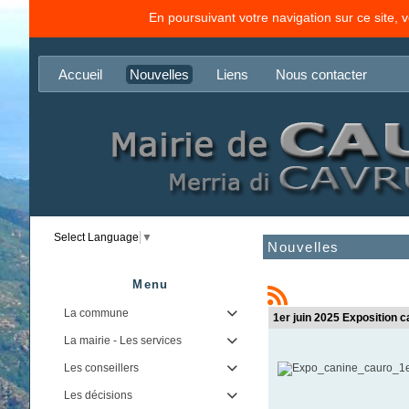
En poursuivant votre navigation sur ce site, 
Accueil
Nouvelles
Liens
Nous contacter
Select Language
▼
Nouvelles
Menu
La commune

1er juin 2025 Exposition 
La mairie - Les services

Les conseillers

Les décisions
