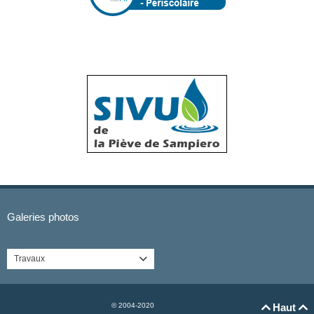
Galeries photos
Travaux

© 2004-2020
Haut

