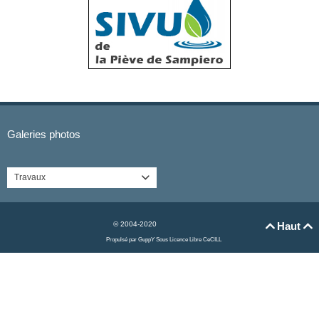
Galeries photos
Travaux

© 2004-2020
Haut


Propulsé par GuppY
Sous Licence Libre CeCILL