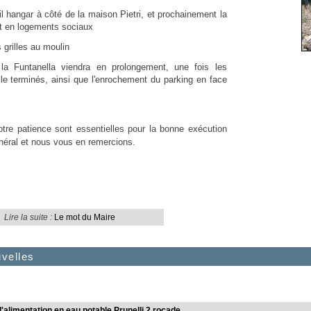
il hangar à côté de la maison Pietri, et prochainement la
nt en logements sociaux
 grilles au moulin
 la Funtanella viendra en prolongement, une fois les
le terminés, ainsi que l'enrochement du parking en face
tre patience sont essentielles pour la bonne exécution
énéral et nous vous en remercions.
Lire la suite :
Le mot du Maire
uvelles
'alimentation en eau potable Prunelli 2 rocade