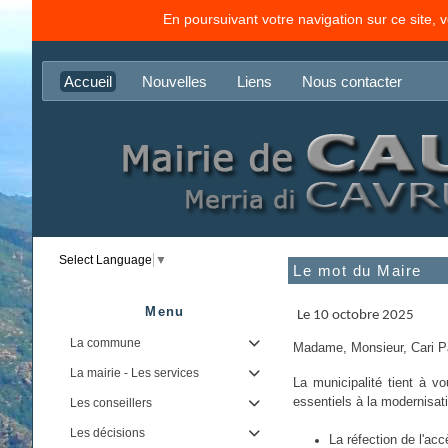
En poursuivant votre navigation sur ce site, 
Accueil
Nouvelles
Liens
Nous contacter
Select Language
▼
Le mot du Maire
Menu
Le 10 octobre 2025
La commune

Madame, Monsieur, Cari Pa
La mairie - Les services

La municipalité tient à v
essentiels à la modernisati
Les conseillers

Les décisions

La réfection de l'acc