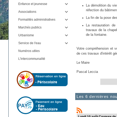
Enfance et jeunesse

La démolition du vie
réfection du bâtime
Associations

La fin de la pose des
Formalités administratives

La restauration de
Marchés publics

travaux de la chapel
de la fontaine.
Urbanisme

Service de l'eau

Votre compréhension et vo
Numéros utiles
de ces travaux d'intérêt g
L'intercommunalité
Le Maire
Pascal Leccia
Les 6 dernières no
Lundi 10 août Coupure de l