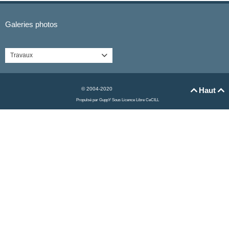
Galeries photos
Travaux

© 2004-2020
Haut


Propulsé par GuppY
Sous Licence Libre CeCILL